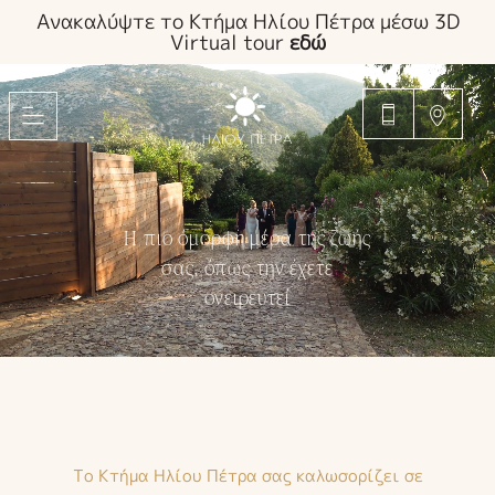
Ανακαλύψτε το Κτήμα Ηλίου Πέτρα μέσω 3D
Virtual tour
εδώ
Η πιο όμορφη μέρα της ζωής
σας, όπως την έχετε
ονειρευτεί
Το Κτήμα Ηλίου Πέτρα σας καλωσορίζει σε