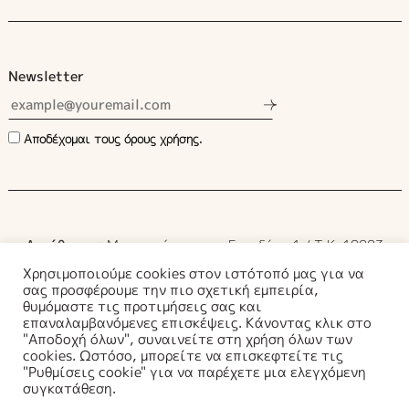
Newsletter
Αποδέχομαι τους όρους χρήσης.
Διεύθυνση:
Μυρρινούντος και Εικαδέας 1 / Τ.Κ. 19003
Μαρκόπουλος Μεσογαίας
Χρησιμοποιούμε cookies στον ιστότοπό μας για να
σας προσφέρουμε την πιο σχετική εμπειρία,
θυμόμαστε τις προτιμήσεις σας και
Τηλέφωνο:
6937259298
–
6937259278
επαναλαμβανόμενες επισκέψεις. Κάνοντας κλικ στο
Email:
info@ilioupetra.gr
"Αποδοχή όλων", συναινείτε στη χρήση όλων των
cookies. Ωστόσο, μπορείτε να επισκεφτείτε τις
"Ρυθμίσεις cookie" για να παρέχετε μια ελεγχόμενη
συγκατάθεση.