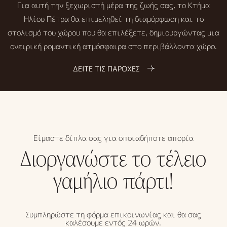
Για αυτή την ξεχωριστή μέρα της ζωής σας, το Κτήμα
Ηλίου Πέτρα θα επιμεληθεί τη διαμόρφωση και το
στολισμό του χώρου που θα επιλέξετε, δημιουργώντας μια
ονειρική ρομαντική ατμόσφαιρα στο περιβάλλοντα χώρο.
ΔΕΙΤΕ ΤΙΣ ΠΑΡΟΧΕΣ
Είμαστε δίπλα σας για οποιαδήποτε απορία
Διοργανώστε το τέλειο
γαμήλιο πάρτι!
Συμπληρώστε τη φόρμα επικοινωνίας και θα σας
καλέσουμε εντός 24 ωρών.