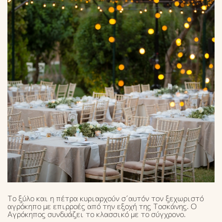
Το ξύλο και η πέτρα κυριαρχούν σ΄αυτόν τον ξεχωριστό
αγρόκηπο με επιρροές από την εξοχή της Τοσκάνης. Ο
Αγρόκηπος συνδυάζει το κλασσικό με το σύγχρονο.