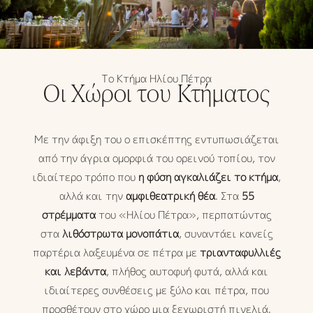
Το Κτήμα Ηλίου Πέτρα
Οι Χώροι του Κτήματος
Με την άφιξη του ο επισκέπτης εντυπωσιάζεται
από την άγρια ομορφιά του ορεινού τοπίου, τον
ιδιαίτερο τρόπο που
η φύση αγκαλιάζει το κτήμα
,
αλλά και την
αμφιθεατρική θέα
. Στα
55
στρέμματα
του «Ηλίου Πέτρα», περπατώντας
στα
λιθόστρωτα μονοπάτια
, συναντάει κανείς
παρτέρια λαξευμένα σε πέτρα με
τριανταφυλλιές
και λεβάντα
, πλήθος αυτοφυή φυτά, αλλά και
ιδιαίτερες συνθέσεις με ξύλο και πέτρα, που
προσθέτουν στο χώρο μια ξεχωριστή πινελιά.