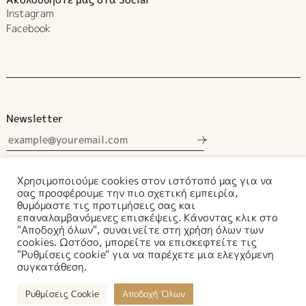
Instagram
Facebook
Newsletter
Αποδέχομαι τους όρους χρήσης.
Χρησιμοποιούμε cookies στον ιστότοπό μας για να
σας προσφέρουμε την πιο σχετική εμπειρία,
θυμόμαστε τις προτιμήσεις σας και
επαναλαμβανόμενες επισκέψεις. Κάνοντας κλικ στο
"Αποδοχή όλων", συναινείτε στη χρήση όλων των
cookies. Ωστόσο, μπορείτε να επισκεφτείτε τις
Διεύθυνση:
Μυρρινούντος και Εικαδέας 1 / Τ.Κ. 19003
"Ρυθμίσεις cookie" για να παρέχετε μια ελεγχόμενη
Μαρκόπουλος Μεσογαίας
συγκατάθεση.
Τηλέφωνο:
6937259298
–
6937259278
Ρυθμίσεις Cookie
Αποδοχή Όλων