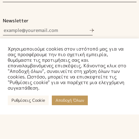
Newsletter
Αποδέχομαι τους όρους χρήσης.
Χρησιμοποιούμε cookies στον ιστότοπό μας για να
σας προσφέρουμε την πιο σχετική εμπειρία,
θυμόμαστε τις προτιμήσεις σας και
επαναλαμβανόμενες επισκέψεις. Κάνοντας κλικ στο
"Αποδοχή όλων", συναινείτε στη χρήση όλων των
cookies. Ωστόσο, μπορείτε να επισκεφτείτε τις
Διεύθυνση:
Μυρρινούντος και Εικαδέας 1 / Τ.Κ. 19003
"Ρυθμίσεις cookie" για να παρέχετε μια ελεγχόμενη
Μαρκόπουλος Μεσογαίας
συγκατάθεση.
Τηλέφωνο:
6937259298
–
6937259278
Ρυθμίσεις Cookie
Αποδοχή Όλων
Email:
info@ilioupetra.gr