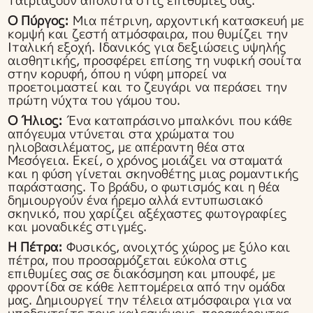
ταιριάζουν απόλυτα στις επιθυμίες σας.
Ο Πύργος:
Μια πέτρινη, αρχοντική κατασκευή με
κομψή και ζεστή ατμόσφαιρα, που θυμίζει την
Ιταλική εξοχή. Ιδανικός για δεξιώσεις υψηλής
αισθητικής, προσφέρει επίσης τη νυφική σουίτα
στην κορυφή, όπου η νύφη μπορεί να
προετοιμαστεί και το ζευγάρι να περάσει την
πρώτη νύχτα του γάμου του.
Ο Ήλιος:
Ένα καταπράσινο μπαλκόνι που κάθε
απόγευμα ντύνεται στα χρώματα του
ηλιοβασιλέματος, με απέραντη θέα στα
Μεσόγεια. Εκεί, ο χρόνος μοιάζει να σταματά
και η φύση γίνεται σκηνοθέτης μιας ρομαντικής
παράστασης. Το βράδυ, ο φωτισμός και η θέα
δημιουργούν ένα ήρεμο αλλά εντυπωσιακό
σκηνικό, που χαρίζει αξέχαστες φωτογραφίες
και μοναδικές στιγμές.
Η Πέτρα:
Φυσικός, ανοιχτός χώρος με ξύλο και
πέτρα, που προσαρμόζεται εύκολα στις
επιθυμίες σας σε διακόσμηση και μπουφέ, με
φροντίδα σε κάθε λεπτομέρεια από την ομάδα
μας. Δημιουργεί την τέλεια ατμόσφαιρα για να