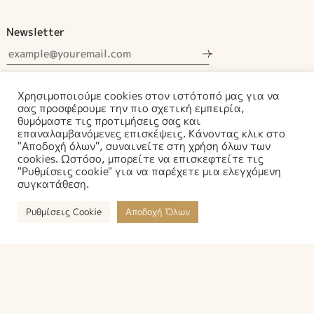
Newsletter
Αποδέχομαι τους όρους χρήσης.
Χρησιμοποιούμε cookies στον ιστότοπό μας για να
σας προσφέρουμε την πιο σχετική εμπειρία,
θυμόμαστε τις προτιμήσεις σας και
επαναλαμβανόμενες επισκέψεις. Κάνοντας κλικ στο
"Αποδοχή όλων", συναινείτε στη χρήση όλων των
cookies. Ωστόσο, μπορείτε να επισκεφτείτε τις
Διεύθυνση:
Μυρρινούντος και Εικαδέας 1 / Τ.Κ. 19003
"Ρυθμίσεις cookie" για να παρέχετε μια ελεγχόμενη
Μαρκόπουλος Μεσογαίας
συγκατάθεση.
Τηλέφωνο:
6937259298
–
6937259278
Ρυθμίσεις Cookie
Αποδοχή Όλων
Email:
info@ilioupetra.gr
Design, Development & Marketing by
DigitalUp