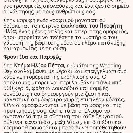
υποδεχτείτε τους καλεσμένους, προσφέροντας
γαστρονομικές απολαύσεις και ένα ζεστό σημείο
συνάντησης με τους ανθρώπους σας.
Στην κορυφή ενός γραφικού μονοπατιού
βρίσκεται το πέτρινο
εκκλησάκι του Προφήτη
Ηλία
, ένας μέρος απλής και απέριττης ομορφιάς,
όπου μπορείτε να τελέσετε το μυστήριο του
γάμου ή της βάφτισης μέσα σε κλίμα κατάνυξης
και αρμονίας με τη φύση.
Φροντίδα και Παροχές
Στο
Κτήμα Ηλίου Πέτρα
, η Ομάδα της Wedding
Day αναλαμβάνει με μεράκι και επαγγελματισμό
κάθε λεπτομέρεια της εκδήλωσής σας. Ο
στολισμός μπορεί να περιλαμβάνει πάνω από
500 κεριά, φρέσκα λουλούδια και κομψές
συνθέσεις που δημιουργούν μια ζεστή και
μαγευτική ατμόσφαιρα χωρίς επιπλέον κόστος.
Όλα διαμορφώνονται με βάση το ύφος και τις
προτιμήσεις σας, ώστε το αποτέλεσμα να
αντανακλά την αισθητική του κάθε ζευγαριού.
Ξύλινοι καναπέδες, μαξιλάρες, επιδαπέδια και
κρεμαστά φαναράκια μπορούν να τοποθετηθούν